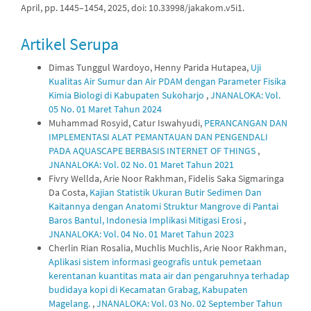
April, pp. 1445–1454, 2025, doi: 10.33998/jakakom.v5i1.
Artikel Serupa
Dimas Tunggul Wardoyo, Henny Parida Hutapea,
Uji
Kualitas Air Sumur dan Air PDAM dengan Parameter Fisika
Kimia Biologi di Kabupaten Sukoharjo
,
JNANALOKA: Vol.
05 No. 01 Maret Tahun 2024
Muhammad Rosyid, Catur Iswahyudi,
PERANCANGAN DAN
IMPLEMENTASI ALAT PEMANTAUAN DAN PENGENDALI
PADA AQUASCAPE BERBASIS INTERNET OF THINGS
,
JNANALOKA: Vol. 02 No. 01 Maret Tahun 2021
Fivry Wellda, Arie Noor Rakhman, Fidelis Saka Sigmaringa
Da Costa,
Kajian Statistik Ukuran Butir Sedimen Dan
Kaitannya dengan Anatomi Struktur Mangrove di Pantai
Baros Bantul, Indonesia Implikasi Mitigasi Erosi
,
JNANALOKA: Vol. 04 No. 01 Maret Tahun 2023
Cherlin Rian Rosalia, Muchlis Muchlis, Arie Noor Rakhman,
Aplikasi sistem informasi geografis untuk pemetaan
kerentanan kuantitas mata air dan pengaruhnya terhadap
budidaya kopi di Kecamatan Grabag, Kabupaten
Magelang.
,
JNANALOKA: Vol. 03 No. 02 September Tahun