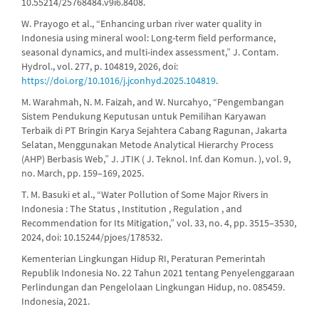
10.55214/25768484.v9i6.8408.
W. Prayogo et al., “Enhancing urban river water quality in
Indonesia using mineral wool: Long-term field performance,
seasonal dynamics, and multi-index assessment,” J. Contam.
Hydrol., vol. 277, p. 104819, 2026, doi:
https://doi.org/10.1016/j.jconhyd.2025.104819
.
M. Warahmah, N. M. Faizah, and W. Nurcahyo, “Pengembangan
Sistem Pendukung Keputusan untuk Pemilihan Karyawan
Terbaik di PT Bringin Karya Sejahtera Cabang Ragunan, Jakarta
Selatan, Menggunakan Metode Analytical Hierarchy Process
(AHP) Berbasis Web,” J. JTIK ( J. Teknol. Inf. dan Komun. ), vol. 9,
no. March, pp. 159–169, 2025.
T. M. Basuki et al., “Water Pollution of Some Major Rivers in
Indonesia : The Status , Institution , Regulation , and
Recommendation for Its Mitigation,” vol. 33, no. 4, pp. 3515–3530,
2024, doi: 10.15244/pjoes/178532.
Kementerian Lingkungan Hidup RI, Peraturan Pemerintah
Republik Indonesia No. 22 Tahun 2021 tentang Penyelenggaraan
Perlindungan dan Pengelolaan Lingkungan Hidup, no. 085459.
Indonesia, 2021.