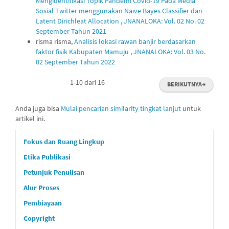
Mengidentifikasi Topik Pandemi Covid-19 Pada Media
Sosial Twitter menggunakan Naïve Bayes Classifier dan
Latent Dirichleat Allocation
,
JNANALOKA: Vol. 02 No. 02
September Tahun 2021
risma risma,
Analisis lokasi rawan banjir berdasarkan
faktor fisik Kabupaten Mamuju
,
JNANALOKA: Vol. 03 No.
02 September Tahun 2022
1-10 dari 16
BERIKUTNYA
→
Anda juga bisa
Mulai pencarian similarity tingkat lanjut
untuk
artikel ini.
custommenu
Fokus dan Ruang Lingkup
Etika Publikasi
Petunjuk Penulisan
Alur Proses
Pembiayaan
Copyright