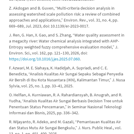
Z. Akdogan and B. Guven, “Multi-criteria decision analysis in
assessing watershed scale pollution risk: a review of combined
approaches and applications,” Environ. Rev., vol. 31, no. 4, pp.
669–689, Jul. 2023, doi: 10.1139/er-2023-0017.
J. Ren, G. Han, X. Gao, and S. Zhang, “Water quality assessment in
a megacity river: Water chemical analysis integrated with AHP-
Entropy weighted fuzzy comprehensive evaluation model,” J.
Environ. Sci., vol. 162, pp. 121–130, 2026, doi:
https://doi.org/10.1016/j.jes.2025.07.060
.
F. Azwari, M. E. Siahaya, K. Hadidjah, A. Supriadi, and C. E.
Benedicta, “Analisis Kualitas Air Sungai Sepaku Sebagai Penyedia
Air Bersih di Ibu Kota Nusantara (IKN), Kalimantan Timur,” J. Nusa
Sylvia, vol. 25, no. 1, pp. 33–41, 2025.
O. Helfian, A. Kurniawan, R. A. Rahardiansyah, B. Anugrah, and R.
Yudha, “Analisis Kualitas Air Sungai Berbasis Decision Tree untuk
Penentuan Status Pencemaran,” in Seminar Nasional Teknologi
Informasi dan Bisnis, 2025, pp. 336–342.
R. Wijayanto, R. Adeko, and M. Gazali, “Pemantauan Kualitas Air
dan Status Mutu Air Sungai Bengkulu,” J. Nurs. Public Heal., vol.
13, no. 1, pp. 401–409, 2025.