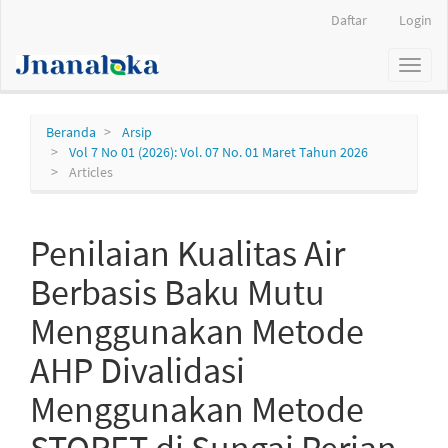
Navigasi
Daftar
Login
Utama
Isi
Toggl
Utama
naviga
Bilah
Samping
Beranda
Arsip
Vol 7 No 01 (2026): Vol. 07 No. 01 Maret Tahun 2026
Articles
Penilaian Kualitas Air
Berbasis Baku Mutu
Menggunakan Metode
AHP Divalidasi
Menggunakan Metode