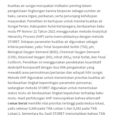
Kualitas air sungai merupakan indikator penting dalam
pengelolaan lingkungan karena berperan sebagai sumber air
baku, sarana irigasi, perikanan, serta penunjang kehidupan
masyarakat. Penelitian ini bertujuan untuk menilai kualitas air
Sungai Perian, Kabupaten Kutai Kartanegara, berdasarkan baku
mutu PP Nomor 22 Tahun 2021 menggunakan metode Analytical
Hierarchy Process (AHP) serta memvalidasinya dengan metode
STORET. Delapan parameter kualitas air digunakan sebagai
kriteria penilaian, yaitu Total Suspended Solids (TSS), pH,
Biological Oxygen Demand (BOD), Chemical Oxygen Demand
(COD), Dissolved Oxygen (DO), nitrat (NO₃), total fosfat, dan Fecal
Coliform. Penelitian ini menggunakan pendekatan kuantitatif
deskriptif-komparatif dengan dua titik pengamatan yang
mewakili area permukiman/pertanian dan wilayah hilir sungai.
Metode AHP digunakan untuk menentukan prioritas kualitas air
berdasarkan tingkat kepentingan parameter pencemar,
sedangkan metode STORET digunakan untuk menentukan
status mutu air berdasarkan tingkat kepatuhan terhadap baku
mutu. Hasil perhitungan AHP menunjukkan bahwa alternatif
cemar berat
memiliki nilai prioritas tertinggi pada kedua lokasi,
yaitu sebesar 0,344 pada Titik Lokasi 1 dan 0,342 pada Titik
Lokasi 2. Sementara itu, hasil STORET menunjukkan bahwa Titik