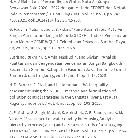
N. A. Afifah et al., “Perbandingan Status Mutu Air Sungai
Bengawan Solo 2020 – 2022 dengan Metode STORET dan Metode
Indeks Pencemaran,” J. Ilmu Lingkung., vol. 23, no. 3, pp. 742–
750, 2025, doi: 10.14710/jil.23.3.742-750.
G. Fauzi, E. Yuliani, and J. S. Fidari, “Penentuan Status Mutu Air
Sungai Panyiburan dengan Metode STORET , Indeks Pencemaran
, dan Metode CCME WQI,” J. Teknol. dan Rekayasa Sumber Daya
Air, vol. 05, no. 02, pp. 913–923, 2025.
Sutrisno, Rukmini, R. Amin, Nasirudin, and Silviani, “Analisis
kualitas air dan pengendalian pencemaran Sungai Bangkok di
Kecamatan Gempol Kabupaten Pasuruan Jawa Timur,” eJ-urnal
Sumberd. dan Lingkung., vol. 14, no. 1, pp. 1–14, 2025.
N. D. Sandra, S. Rizal, and H. Hamdhani, “Water quality
assessment using the STORET method and formulation of
pollution control strategies in the Sangatta River, East Kutai
Regency, Indonesia,” vol. 4, no. 2, pp. 99–103, 2025.
A. P. Mishra, S. Singh, M. Jani, K. Abhishek, C. B. Pande, and A. M.
Varade, “Assessment of water quality index using Analytic
Hierarchy Process ( AHP ) and GIS : a case study of a struggling
Asan River,” Int. J. Environ. Anal. Chem., vol. 104, no. 5, pp. 1159–
1171, 2024, doi: 10.1080/03067319.2022.2032015.