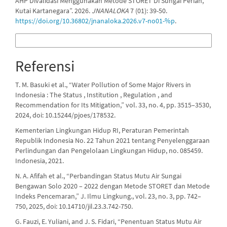
AHP Divalidasi Menggunakan Metode STORET Di Sungai Perian,
Kutai Kartanegara”. 2026.
JNANALOKA
7 (01): 39-50.
https://doi.org/10.36802/jnanaloka.2026.v7-no01-%p
.
Format Sitasi Lainnya
Referensi
T. M. Basuki et al., “Water Pollution of Some Major Rivers in
Indonesia : The Status , Institution , Regulation , and
Recommendation for Its Mitigation,” vol. 33, no. 4, pp. 3515–3530,
2024, doi: 10.15244/pjoes/178532.
Kementerian Lingkungan Hidup RI, Peraturan Pemerintah
Republik Indonesia No. 22 Tahun 2021 tentang Penyelenggaraan
Perlindungan dan Pengelolaan Lingkungan Hidup, no. 085459.
Indonesia, 2021.
N. A. Afifah et al., “Perbandingan Status Mutu Air Sungai
Bengawan Solo 2020 – 2022 dengan Metode STORET dan Metode
Indeks Pencemaran,” J. Ilmu Lingkung., vol. 23, no. 3, pp. 742–
750, 2025, doi: 10.14710/jil.23.3.742-750.
G. Fauzi, E. Yuliani, and J. S. Fidari, “Penentuan Status Mutu Air