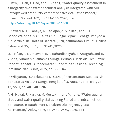
J. Ren, G. Han, X. Gao, and S. Zhang, “Water quality assessment in
a megacity river: Water chemical analysis integrated with AHP-
Entropy weighted fuzzy comprehensive evaluation model,” J.
Environ. Sci., vol. 162, pp. 121–130, 2026, doi:
https://doi.org/10.1016/j.jes.2025.07.060
.
F. Azwari, M. E. Siahaya, K. Hadidjah, A. Supriadi, and C. E.
Benedicta, “Analisis Kualitas Air Sungai Sepaku Sebagai Penyedia
Air Bersih di Ibu Kota Nusantara (IKN), Kalimantan Timur,” J. Nusa
Sylvia, vol. 25, no. 1, pp. 33–41, 2025.
O. Helfian, A. Kurniawan, R. A. Rahardiansyah, B. Anugrah, and R.
Yudha, “Analisis Kualitas Air Sungai Berbasis Decision Tree untuk
Penentuan Status Pencemaran,” in Seminar Nasional Teknologi
Informasi dan Bisnis, 2025, pp. 336–342.
R. Wijayanto, R. Adeko, and M. Gazali, “Pemantauan Kualitas Air
dan Status Mutu Air Sungai Bengkulu,” J. Nurs. Public Heal., vol.
13, no. 1, pp. 401–409, 2025.
A. G. Huvat, R. Kartika, M. Mustakim, and Y. Ilang, “Water quality
study and water quality status using Storet and index method
pollutants in Ratah River Mahakam Ulu Regency , East
Kalimantan,” vol. 9, no. 6, pp. 2442–2459, 2025, doi: