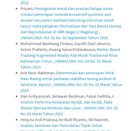
2022
Priyani,
Peningkatan minat dan prestasi belajar siswa
melalui penerapan metode kooperatif question and
answer simulation berbasis teknologi informasi (studi
kasus: mata pelajaran Otomatisasi dan Tata Kelola Humas
dan Keprotokolan di SMK Negeri 2 Magelang)
,
JNANALOKA: Vol. 01 No. 02 September Tahun 2020
Muhammad Bambang Firdaus, Gandhi Dwi Laksono,
Anton Prafanto, Awang Harsa Kridalaksana,
Marker Based
Tracking Augmented Reality Alat Musik Tradisional Khas
Kalimantan Timur
,
JNANALOKA: Vol. 04 No. 01 Maret
Tahun 2023
Arie Noor Rakhman,
Determinasi dan penerapan Rock
Mass Rating untuk penilaian stabilitas lereng andesit di
Seloharjo, Bantul
,
JNANALOKA: Vol. 05 No. 01 Maret Tahun
2024
Vian Ardiyansyah, Setiawan Budiman, Faisal Fadhila,
A
Analisis Performa Kecepatan MySQL dan NoSQL Pada
Sistem Operasi Windows dan Linux
,
JNANALOKA: Vol. 02
No. 01 Maret Tahun 2021
Herjuna Ardi Prakosa, Ari Budi Riyanto, Siti Nasiroh,
Analisis Sentimen dan Pemodelan Topik Untuk