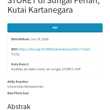
STORET di Sungai Perian,
Kutai Kartanegara
Bilah
PDF
Samping
Diterbitkan:
Jun 19, 2026
Artikel
DOI:
https://doi.org/10.36802/jnanaloka.2026.v7-no01-
%25p
Kata Kunci:
Kualitas air, Baku mutu, air sungai, STORET, AHP
Isi
Addy Suyatno
Universitas Mulawarman
Artikel
Dwi Fitria Sari
Utama
Abstrak