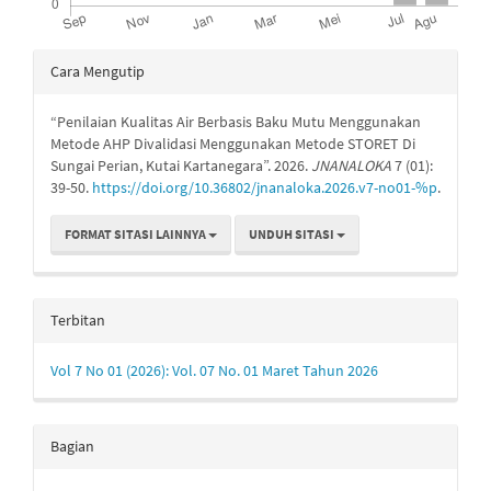
Rincian
Cara Mengutip
Artikel
“Penilaian Kualitas Air Berbasis Baku Mutu Menggunakan
Metode AHP Divalidasi Menggunakan Metode STORET Di
Sungai Perian, Kutai Kartanegara”. 2026.
JNANALOKA
7 (01):
39-50.
https://doi.org/10.36802/jnanaloka.2026.v7-no01-%p
.
FORMAT SITASI LAINNYA
UNDUH SITASI
Terbitan
Vol 7 No 01 (2026): Vol. 07 No. 01 Maret Tahun 2026
Bagian