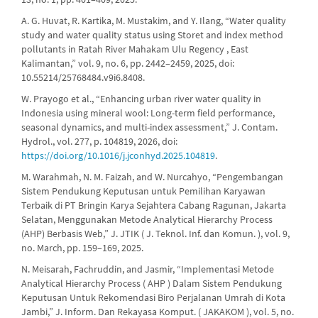
A. G. Huvat, R. Kartika, M. Mustakim, and Y. Ilang, “Water quality
study and water quality status using Storet and index method
pollutants in Ratah River Mahakam Ulu Regency , East
Kalimantan,” vol. 9, no. 6, pp. 2442–2459, 2025, doi:
10.55214/25768484.v9i6.8408.
W. Prayogo et al., “Enhancing urban river water quality in
Indonesia using mineral wool: Long-term field performance,
seasonal dynamics, and multi-index assessment,” J. Contam.
Hydrol., vol. 277, p. 104819, 2026, doi:
https://doi.org/10.1016/j.jconhyd.2025.104819
.
M. Warahmah, N. M. Faizah, and W. Nurcahyo, “Pengembangan
Sistem Pendukung Keputusan untuk Pemilihan Karyawan
Terbaik di PT Bringin Karya Sejahtera Cabang Ragunan, Jakarta
Selatan, Menggunakan Metode Analytical Hierarchy Process
(AHP) Berbasis Web,” J. JTIK ( J. Teknol. Inf. dan Komun. ), vol. 9,
no. March, pp. 159–169, 2025.
N. Meisarah, Fachruddin, and Jasmir, “Implementasi Metode
Analytical Hierarchy Process ( AHP ) Dalam Sistem Pendukung
Keputusan Untuk Rekomendasi Biro Perjalanan Umrah di Kota
Jambi,” J. Inform. Dan Rekayasa Komput. ( JAKAKOM ), vol. 5, no.