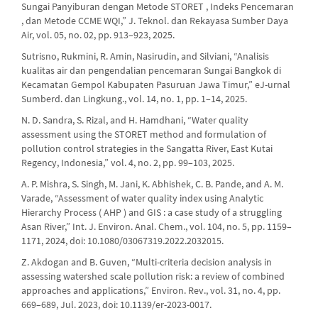
Sungai Panyiburan dengan Metode STORET , Indeks Pencemaran
, dan Metode CCME WQI,” J. Teknol. dan Rekayasa Sumber Daya
Air, vol. 05, no. 02, pp. 913–923, 2025.
Sutrisno, Rukmini, R. Amin, Nasirudin, and Silviani, “Analisis
kualitas air dan pengendalian pencemaran Sungai Bangkok di
Kecamatan Gempol Kabupaten Pasuruan Jawa Timur,” eJ-urnal
Sumberd. dan Lingkung., vol. 14, no. 1, pp. 1–14, 2025.
N. D. Sandra, S. Rizal, and H. Hamdhani, “Water quality
assessment using the STORET method and formulation of
pollution control strategies in the Sangatta River, East Kutai
Regency, Indonesia,” vol. 4, no. 2, pp. 99–103, 2025.
A. P. Mishra, S. Singh, M. Jani, K. Abhishek, C. B. Pande, and A. M.
Varade, “Assessment of water quality index using Analytic
Hierarchy Process ( AHP ) and GIS : a case study of a struggling
Asan River,” Int. J. Environ. Anal. Chem., vol. 104, no. 5, pp. 1159–
1171, 2024, doi: 10.1080/03067319.2022.2032015.
Z. Akdogan and B. Guven, “Multi-criteria decision analysis in
assessing watershed scale pollution risk: a review of combined
approaches and applications,” Environ. Rev., vol. 31, no. 4, pp.
669–689, Jul. 2023, doi: 10.1139/er-2023-0017.