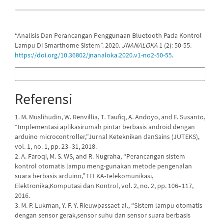
Cara Mengutip
“Analisis Dan Perancangan Penggunaan Bluetooth Pada Kontrol
Lampu Di Smarthome Sistem”. 2020.
JNANALOKA
1 (2): 50-55.
https://doi.org/10.36802/jnanaloka.2020.v1-no2-50-55
.
Format Sitasi Lainnya
Referensi
1. M. Muslihudin, W. Renvillia, T. Taufiq, A. Andoyo, and F. Susanto,
“Implementasi aplikasirumah pintar berbasis android dengan
arduino microcontroller,”Jurnal Keteknikan danSains (JUTEKS),
vol. 1, no. 1, pp. 23–31, 2018.
2. A. Faroqi, M. S. WS, and R. Nugraha, “Perancangan sistem
kontrol otomatis lampu meng-gunakan metode pengenalan
suara berbasis arduino,”TELKA-Telekomunikasi,
Elektronika,Komputasi dan Kontrol, vol. 2, no. 2, pp. 106–117,
2016.
3. M. P. Lukman, Y. F. Y. Rieuwpassaet al., “Sistem lampu otomatis
dengan sensor gerak,sensor suhu dan sensor suara berbasis