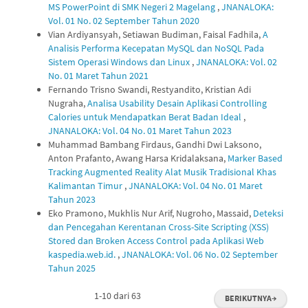
MS PowerPoint di SMK Negeri 2 Magelang
,
JNANALOKA:
Vol. 01 No. 02 September Tahun 2020
Vian Ardiyansyah, Setiawan Budiman, Faisal Fadhila,
A
Analisis Performa Kecepatan MySQL dan NoSQL Pada
Sistem Operasi Windows dan Linux
,
JNANALOKA: Vol. 02
No. 01 Maret Tahun 2021
Fernando Trisno Swandi, Restyandito, Kristian Adi
Nugraha,
Analisa Usability Desain Aplikasi Controlling
Calories untuk Mendapatkan Berat Badan Ideal
,
JNANALOKA: Vol. 04 No. 01 Maret Tahun 2023
Muhammad Bambang Firdaus, Gandhi Dwi Laksono,
Anton Prafanto, Awang Harsa Kridalaksana,
Marker Based
Tracking Augmented Reality Alat Musik Tradisional Khas
Kalimantan Timur
,
JNANALOKA: Vol. 04 No. 01 Maret
Tahun 2023
Eko Pramono, Mukhlis Nur Arif, Nugroho, Massaid,
Deteksi
dan Pencegahan Kerentanan Cross-Site Scripting (XSS)
Stored dan Broken Access Control pada Aplikasi Web
kaspedia.web.id.
,
JNANALOKA: Vol. 06 No. 02 September
Tahun 2025
1-10 dari 63
BERIKUTNYA
→