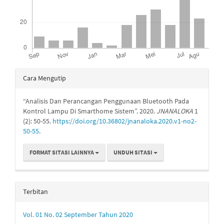
Rincian
Cara Mengutip
Artikel
“Analisis Dan Perancangan Penggunaan Bluetooth Pada
Kontrol Lampu Di Smarthome Sistem”. 2020.
JNANALOKA
1
(2): 50-55.
https://doi.org/10.36802/jnanaloka.2020.v1-no2-
50-55
.
FORMAT SITASI LAINNYA
UNDUH SITASI
Terbitan
Vol. 01 No. 02 September Tahun 2020