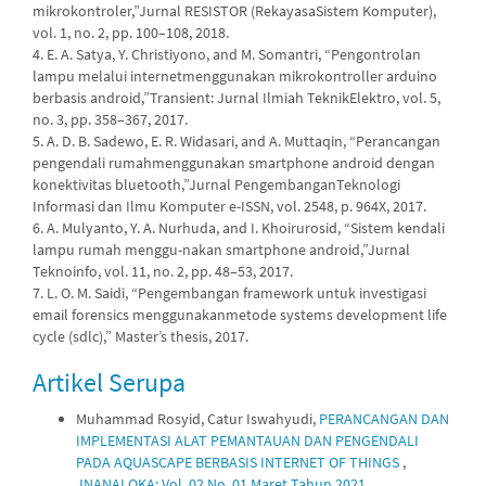
mikrokontroler,”Jurnal RESISTOR (RekayasaSistem Komputer),
vol. 1, no. 2, pp. 100–108, 2018.
4. E. A. Satya, Y. Christiyono, and M. Somantri, “Pengontrolan
lampu melalui internetmenggunakan mikrokontroller arduino
berbasis android,”Transient: Jurnal Ilmiah TeknikElektro, vol. 5,
no. 3, pp. 358–367, 2017.
5. A. D. B. Sadewo, E. R. Widasari, and A. Muttaqin, “Perancangan
pengendali rumahmenggunakan smartphone android dengan
konektivitas bluetooth,”Jurnal PengembanganTeknologi
Informasi dan Ilmu Komputer e-ISSN, vol. 2548, p. 964X, 2017.
6. A. Mulyanto, Y. A. Nurhuda, and I. Khoirurosid, “Sistem kendali
lampu rumah menggu-nakan smartphone android,”Jurnal
Teknoinfo, vol. 11, no. 2, pp. 48–53, 2017.
7. L. O. M. Saidi, “Pengembangan framework untuk investigasi
email forensics menggunakanmetode systems development life
cycle (sdlc),” Master’s thesis, 2017.
Artikel Serupa
Muhammad Rosyid, Catur Iswahyudi,
PERANCANGAN DAN
IMPLEMENTASI ALAT PEMANTAUAN DAN PENGENDALI
PADA AQUASCAPE BERBASIS INTERNET OF THINGS
,
JNANALOKA: Vol. 02 No. 01 Maret Tahun 2021