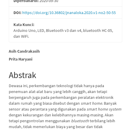
Diperbaharui:
2020-09-30
DOI:
https://doi.org/10.36802/jnanaloka.2020.v1-no2-50-55
Kata Kunci:
Arduino Uno, LED, Bluetooth v3 dan v4, bluetooth HC-05,
dan WiFi.
Isi
Asih Candrakasih
Prita Haryani
Artikel
Utama
Abstrak
Dewasa ini, perkembangan teknologi tidak hanya pada
penemuan alat-alat baru yang lebih canggih, akan tetapi
berpengaruh juga pada perkembangan peralatan elektronik
dalam rumah yang biasa disebut dengan
smart home
. Banyak
sensor atau perantara yang digunakan pada
smart home system
dengan kekurangan dan kelebihannya masing-masing. Akan
tetapi pengontrolan menggunakan
bluetooth
terbilang lebih
mudah, tidak memerlukan biaya yang besar dan tidak