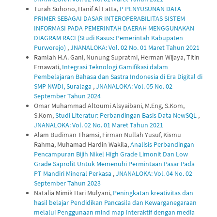
Turah Suhono, Hanif Al Fatta,
P PENYUSUNAN DATA
PRIMER SEBAGAI DASAR INTEROPERABILITAS SISTEM
INFORMASI PADA PEMERINTAH DAERAH MENGGUNAKAN
DIAGRAM RACI (Studi Kasus: Pemerintah Kabupaten
Purworejo)
,
JNANALOKA: Vol. 02 No. 01 Maret Tahun 2021
Ramlah H.A. Gani, Nunung Supratmi, Herman Wijaya, Titin
Ernawati,
Integrasi Teknologi Gamifikasi dalam
Pembelajaran Bahasa dan Sastra Indonesia di Era Digital di
SMP NWDI, Suralaga
,
JNANALOKA: Vol. 05 No. 02
September Tahun 2024
Omar Muhammad Altoumi Alsyaibani, M.Eng, S.Kom,
S.Kom,
Studi Literatur: Perbandingan Basis Data NewSQL
,
JNANALOKA: Vol. 02 No. 01 Maret Tahun 2021
Alam Budiman Thamsi, Firman Nullah Yusuf, Kismu
Rahma, Muhamad Hardin Wakila,
Analisis Perbandingan
Pencampuran Bijih Nikel High Grade Limonit Dan Low
Grade Saprolit Untuk Memenuhi Permintaan Pasar Pada
PT Mandiri Mineral Perkasa
,
JNANALOKA: Vol. 04 No. 02
September Tahun 2023
Natalia Mimik Hari Mulyani,
Peningkatan kreativitas dan
hasil belajar Pendidikan Pancasila dan Kewarganegaraan
melalui Penggunaan mind map interaktif dengan media