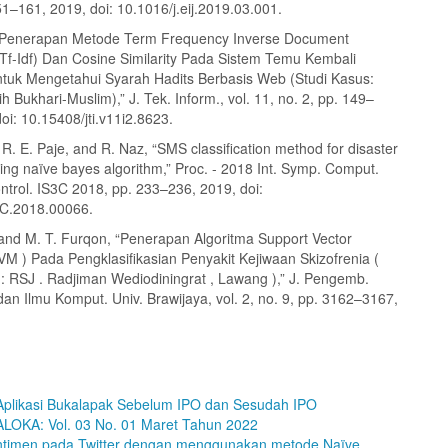
51–161, 2019, doi: 10.1016/j.eij.2019.03.001.
 “Penerapan Metode Term Frequency Inverse Document
Tf-Idf) Dan Cosine Similarity Pada Sistem Temu Kembali
ntuk Mengetahui Syarah Hadits Berbasis Web (Studi Kasus:
h Bukhari-Muslim),” J. Tek. Inform., vol. 11, no. 2, pp. 149–
oi: 10.15408/jti.v11i2.8623.
R. E. Paje, and R. Naz, “SMS classification method for disaster
ing naïve bayes algorithm,” Proc. - 2018 Int. Symp. Comput.
trol. IS3C 2018, pp. 233–236, 2019, doi:
3C.2018.00066.
and M. T. Furqon, “Penerapan Algoritma Support Vector
VM ) Pada Pengklasifikasian Penyakit Kejiwaan Skizofrenia (
 : RSJ . Radjiman Wediodiningrat , Lawang ),” J. Pengemb.
 dan Ilmu Komput. Univ. Brawijaya, vol. 2, no. 9, pp. 3162–3167,
Aplikasi Bukalapak Sebelum IPO dan Sesudah IPO
LOKA: Vol. 03 No. 01 Maret Tahun 2022
entimen pada Twitter dengan menggunakan metode Naïve