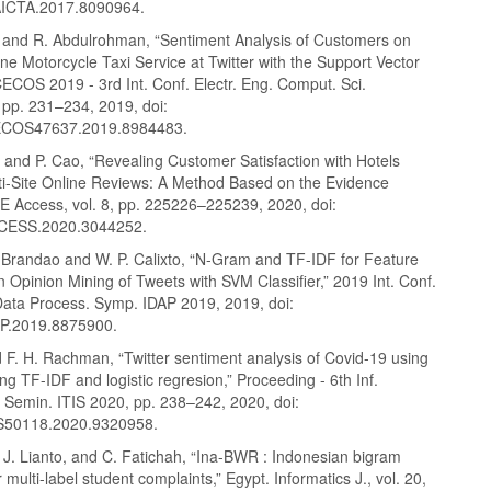
AICTA.2017.8090964.
 and R. Abdulrohman, “Sentiment Analysis of Customers on
line Motorcycle Taxi Service at Twitter with the Support Vector
ECOS 2019 - 3rd Int. Conf. Electr. Eng. Comput. Sci.
 pp. 231–234, 2019, doi:
ECOS47637.2019.8984483.
, and P. Cao, “Revealing Customer Satisfaction with Hotels
ti-Site Online Reviews: A Method Based on the Evidence
EE Access, vol. 8, pp. 225226–225239, 2020, doi:
CESS.2020.3044252.
 Brandao and W. P. Calixto, “N-Gram and TF-IDF for Feature
n Opinion Mining of Tweets with SVM Classifier,” 2019 Int. Conf.
l. Data Process. Symp. IDAP 2019, 2019, doi:
AP.2019.8875900.
F. H. Rachman, “Twitter sentiment analysis of Covid-19 using
ng TF-IDF and logistic regresion,” Proceeding - 6th Inf.
. Semin. ITIS 2020, pp. 238–242, 2020, doi:
IS50118.2020.9320958.
 J. Lianto, and C. Fatichah, “Ina-BWR : Indonesian bigram
r multi-label student complaints,” Egypt. Informatics J., vol. 20,