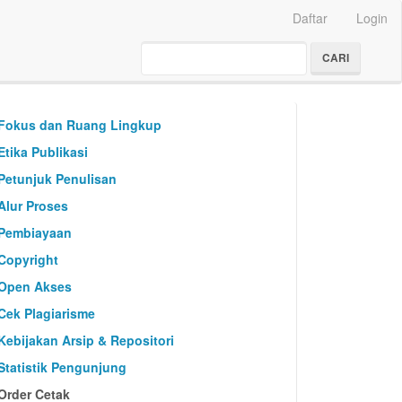
Daftar
Login
CARI
custommenu
Fokus dan Ruang Lingkup
Etika Publikasi
Petunjuk Penulisan
Alur Proses
Pembiayaan
Copyright
Open Akses
Cek Plagiarisme
Kebijakan Arsip & Repositori
Statistik Pengunjung
Order Cetak