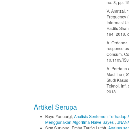
no. 3, pp. 1
V. Amrizal,
Frequency (
Informasi U
Hadits Shahi
164, 2018, d
A. Ordonez, 
response us
Consum. Con
10.1109/IS
A. Perdana 
Machine ( S
Studi Kasus
Teknol. Inf.
2018.
Artikel Serupa
Bayu Yanuargi,
Analisis Sentemen Terhadap 
Menggunakan Algoritma Naive Bayes
,
JNANA
Sigit Suryono, Emha Taufiq Luthfi,
Analisis s