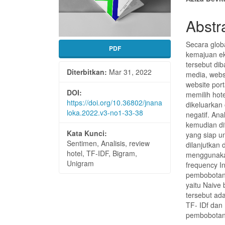
Abstr
Secara globa
PDF
kemajuan e
tersebut dib
Diterbitkan:
Mar 31, 2022
media, websi
website por
DOI:
memilih hote
https://doi.org/10.36802/jnana
dikeluarkan
loka.2022.v3-no1-33-38
negatif. Ana
kemudian di
Kata Kunci:
yang siap un
Sentimen, Analisis, review
dilanjutkan
hotel, TF-IDF, Bigram,
menggunakan
Unigram
frequency I
pembobotan 
yaitu Naive 
tersebut ad
TF- IDf dan
pembobotan