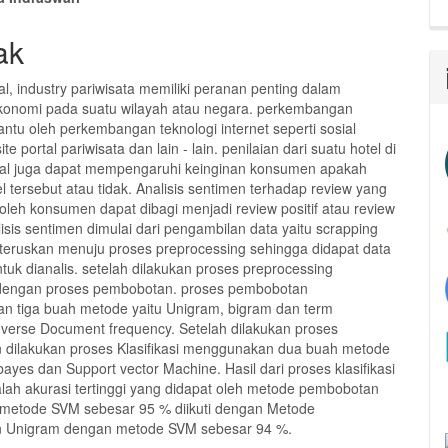
ak
l, industry pariwisata memiliki peranan penting dalam
konomi pada suatu wilayah atau negara. perkembangan
antu oleh perkembangan teknologi internet seperti sosial
te portal pariwisata dan lain - lain. penilaian dari suatu hotel di
tal juga dapat mempengaruhi keinginan konsumen apakah
l tersebut atau tidak. Analisis sentimen terhadap review yang
 oleh konsumen dapat dibagi menjadi review positif atau review
lisis sentimen dimulai dari pengambilan data yaitu scrapping
teruskan menuju proses preprocessing sehingga didapat data
tuk dianalis. setelah dilakukan proses preprocessing
 dengan proses pembobotan. proses pembobotan
 tiga buah metode yaitu Unigram, bigram dan term
nverse Document frequency. Setelah dilakukan proses
dilakukan proses Klasifikasi menggunakan dua buah metode
bayes dan Support vector Machine. Hasil dari proses klasifikasi
alah akurasi tertinggi yang didapat oleh metode pembobotan
 metode SVM sebesar 95 % diikuti dengan Metode
 Unigram dengan metode SVM sebesar 94 %.