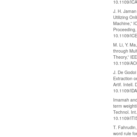
10.1109/IC
J. H. Jaman
Utilizing On
Machine,” IC
Proceeding,
10.1109/IC
M. Li, Y. Ma
through Mul
Theory,” IE
10.1109/AC
J. De Godoi
Extraction o
Artif. Intel
10.1109/ID
Imamah and 
term weighti
Technol. Int
10.1109/IT
T. Fahrudin,
word rule fo