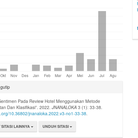
es.bootstrap3.displayStats.downloads##
an
gutip
l
s Sentimen Pada Review Hotel Menggunakan Metode
n Dan Klasifikasi”. 2022.
JNANALOKA
3 (1): 33-38.
oi.org/10.36802/jnanaloka.2022.v3-no1-33-38
.
 SITASI LAINNYA
UNDUH SITASI