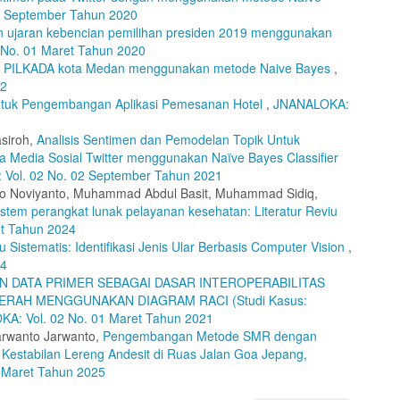
2 September Tahun 2020
en ujaran kebencian pemilihan presiden 2019 menggunakan
No. 01 Maret Tahun 2020
ap PILKADA kota Medan menggunakan metode Naive Bayes
,
22
ntuk Pengembangan Aplikasi Pemesanan Hotel
,
JNANALOKA:
asiroh,
Analisis Sentimen dan Pemodelan Topik Untuk
a Media Sosial Twitter menggunakan Naïve Bayes Classifier
Vol. 02 No. 02 September Tahun 2021
anto Noviyanto, Muhammad Abdul Basit, Muhammad Sidiq,
em perangkat lunak pelayanan kesehatan: Literatur Reviu
t Tahun 2024
iu Sistematis: Identifikasi Jenis Ular Berbasis Computer Vision
,
24
N DATA PRIMER SEBAGAI DASAR INTEROPERABILITAS
ERAH MENGGUNAKAN DIAGRAM RACI (Studi Kasus:
A: Vol. 02 No. 01 Maret Tahun 2021
arwanto Jarwanto,
Pengembangan Metode SMR dengan
 Kestabilan Lereng Andesit di Ruas Jalan Goa Jepang,
 Maret Tahun 2025