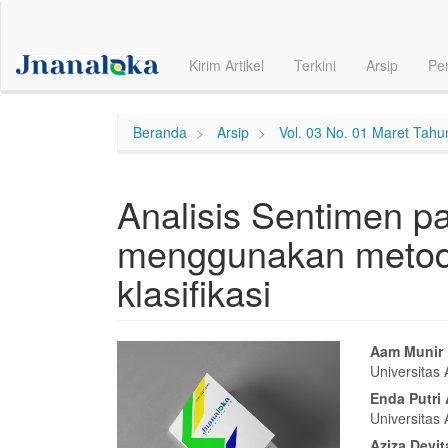
Navigasi
Utama
Isi
Kirim Artikel
Terkini
Arsip
Pe
Utama
Bilah
Samping
Beranda
Arsip
Vol. 03 No. 01 Maret Tah
Analisis Sentimen pa
menggunakan metod
klasifikasi
Bilah
Isi
Aam Munir
Universitas
Samping
Artike
Enda Putri 
Artikel
Utam
Universitas
Aziza Devit