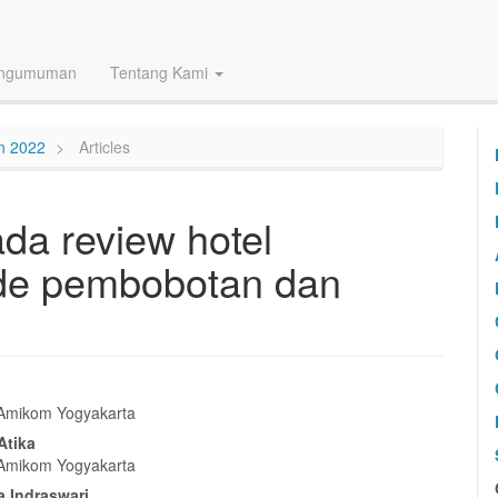
ngumuman
Tentang Kami
un 2022
Articles
da review hotel
e pembobotan dan
 Amikom Yogyakarta
l
Atika
a
 Amikom Yogyakarta
a Indraswari