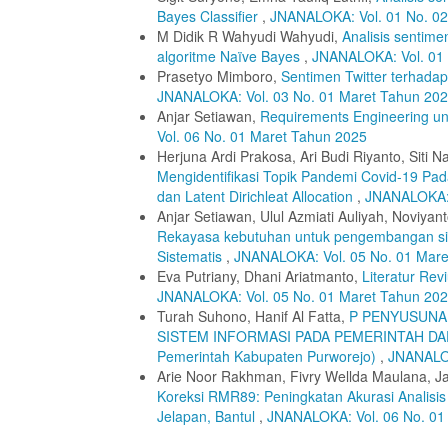
Bayes Classifier
,
JNANALOKA: Vol. 01 No. 0
M Didik R Wahyudi Wahyudi,
Analisis sentim
algoritme Naïve Bayes
,
JNANALOKA: Vol. 01 
Prasetyo Mimboro,
Sentimen Twitter terhad
JNANALOKA: Vol. 03 No. 01 Maret Tahun 20
Anjar Setiawan,
Requirements Engineering u
Vol. 06 No. 01 Maret Tahun 2025
Herjuna Ardi Prakosa, Ari Budi Riyanto, Siti N
Mengidentifikasi Topik Pandemi Covid-19 Pad
dan Latent Dirichleat Allocation
,
JNANALOKA: 
Anjar Setiawan, Ulul Azmiati Auliyah, Noviy
Rekayasa kebutuhan untuk pengembangan sist
Sistematis
,
JNANALOKA: Vol. 05 No. 01 Mare
Eva Putriany, Dhani Ariatmanto,
Literatur Rev
JNANALOKA: Vol. 05 No. 01 Maret Tahun 20
Turah Suhono, Hanif Al Fatta,
P PENYUSUNA
SISTEM INFORMASI PADA PEMERINTAH DA
Pemerintah Kabupaten Purworejo)
,
JNANALOK
Arie Noor Rakhman, Fivry Wellda Maulana, J
Koreksi RMR89: Peningkatan Akurasi Analisis
Jelapan, Bantul
,
JNANALOKA: Vol. 06 No. 01