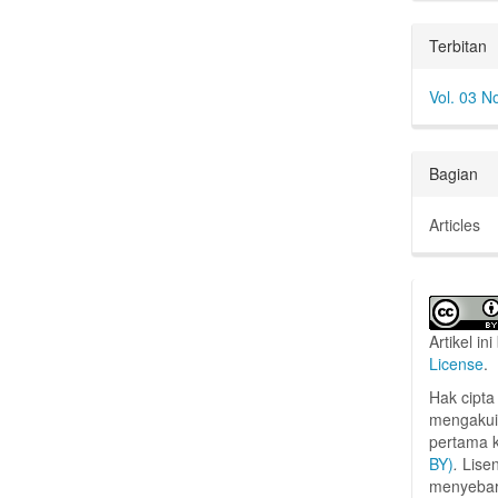
Terbitan
Vol. 03 N
Bagian
Articles
Artikel in
License
.
Hak cipta 
mengakui
pertama k
BY)
.
Lisen
menyebarl