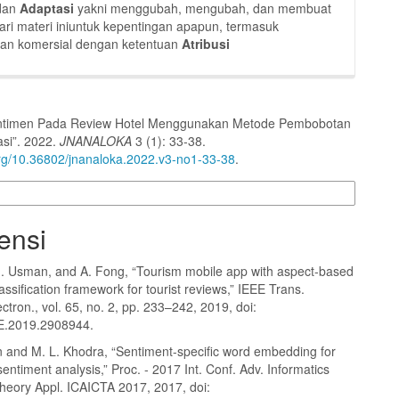
dan
Adaptasi
yakni menggubah, mengubah, dan membuat
ari materi iniuntuk kepentingan apapun, termasuk
gan komersial dengan ketentuan
Atribusi
Sentimen Pada Review Hotel Menggunakan Metode Pembobotan
asi”. 2022.
JNANALOKA
3 (1): 33-38.
.org/10.36802/jnanaloka.2022.v3-no1-33-38
.
 Lainnya
ensi
M. Usman, and A. Fong, “Tourism mobile app with aspect-based
assification framework for tourist reviews,” IEEE Trans.
tron., vol. 65, no. 2, pp. 233–242, 2019, doi:
E.2019.2908944.
n and M. L. Khodra, “Sentiment-specific word embedding for
entiment analysis,” Proc. - 2017 Int. Conf. Adv. Informatics
heory Appl. ICAICTA 2017, 2017, doi: