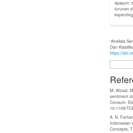
apapun; 
turunan d
kepentin
Cara Mengutip
“Analisis 
Dan Klasifik
https://doi
Format Sitasi
Refer
M. Afzaal, 
sentiment cl
Consum. Elec
10.1109/TC
A. N. Farha
Indonesian s
Concepts, T