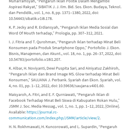
Muharramsyah, “Pengaruh Iklan Politik Dalam Mengambil
Aspirasi Rakyat,” SIBATIK J. J. Ilm. Bid. Sos. Ekon. Budaya, Teknol.
dan Pendidik., vol. 1, no. 8, pp. 1371–1380, 2022, doi:
10.54443/sibatik.v1i8.178.
K. P. Jecky and R. Erdiansyah, “Pengaruh Iklan Media Sosial dan
Word Of Mouth terhadap,” Prologia, pp. 307–312, 2021.
I. J. Fitria and T. Qurohman, “Pengaruh Iklan terhadap Minat Beli
Konsumen pada Produk Smartphone Oppo,” Portofolio J. Ekon.
Bisnis, Manajemen, dan Akunt., vol. 18, no. 1, pp. 26–37, 2022, doi:
10.54783/portofolio.v18i1.207.
K. Albar, H. Noviyanti, Dewi Puspita Sari, and Ainiyatuz Zakhiroh,
“Pengaruh Iklan dan Brand Image MS. Glow terhadap Minat Beli
Konsumen,” SAUJANA J. Perbank. Syariah dan Ekon. Syariah, vol.
4, no. 01, pp. 1–12, 2022, doi: 10.59636/saujana.v4i01.60.
Maisyaroh, A. Fitri, and E. F. Qurniawati, “Pengaruh Iklan di
Facebook Terhadap Minat Beli Siswa di Kabupaten Rokan Hulu,”
JSMM J. Soc. Media Messag., vol. 1, no. 1, pp. 1–12, 2022, [Online].
Available:
https://journal.rc-
communication.com/index.php/JSMM/article/view/2
.
H. N. Rokhmawati, H. Kuncorowati, and L. Supardin, “Pengaruh