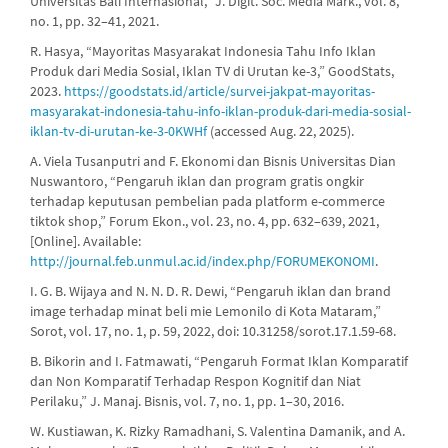
Universitas Bali Internasional,” J. Digit. Soc. Media Mark., vol. 8,
no. 1, pp. 32–41, 2021.
R. Hasya, “Mayoritas Masyarakat Indonesia Tahu Info Iklan
Produk dari Media Sosial, Iklan TV di Urutan ke-3,” GoodStats,
2023.
https://goodstats.id/article/survei-jakpat-mayoritas-
masyarakat-indonesia-tahu-info-iklan-produk-dari-media-sosial-
iklan-tv-di-urutan-ke-3-0KWHf
(accessed Aug. 22, 2025).
A. Viela Tusanputri and F. Ekonomi dan Bisnis Universitas Dian
Nuswantoro, “Pengaruh iklan dan program gratis ongkir
terhadap keputusan pembelian pada platform e-commerce
tiktok shop,” Forum Ekon., vol. 23, no. 4, pp. 632–639, 2021,
[Online]. Available:
http://journal.feb.unmul.ac.id/index.php/FORUMEKONOMI
.
I. G. B. Wijaya and N. N. D. R. Dewi, “Pengaruh iklan dan brand
image terhadap minat beli mie Lemonilo di Kota Mataram,”
Sorot, vol. 17, no. 1, p. 59, 2022, doi: 10.31258/sorot.17.1.59-68.
B. Bikorin and I. Fatmawati, “Pengaruh Format Iklan Komparatif
dan Non Komparatif Terhadap Respon Kognitif dan Niat
Perilaku,” J. Manaj. Bisnis, vol. 7, no. 1, pp. 1–30, 2016.
W. Kustiawan, K. Rizky Ramadhani, S. Valentina Damanik, and A.