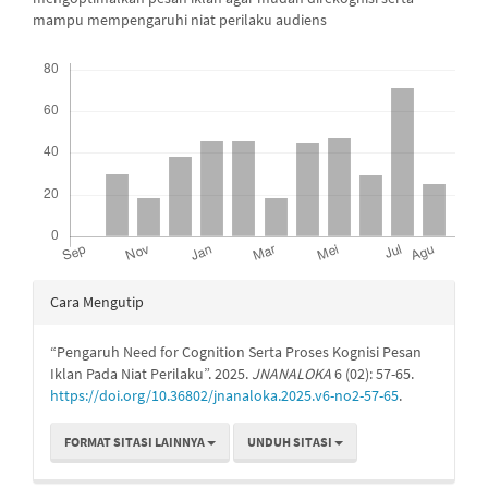
mampu mempengaruhi niat perilaku audiens
##plugins.themes.bootstrap3.displayStats.downloads##
Rincian
Cara Mengutip
Artikel
“Pengaruh Need for Cognition Serta Proses Kognisi Pesan
Iklan Pada Niat Perilaku”. 2025.
JNANALOKA
6 (02): 57-65.
https://doi.org/10.36802/jnanaloka.2025.v6-no2-57-65
.
FORMAT SITASI LAINNYA
UNDUH SITASI