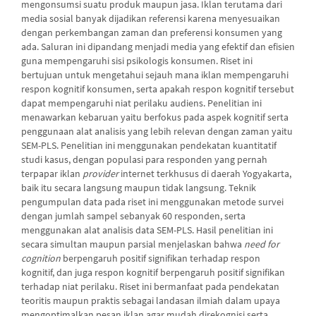
mengonsumsi suatu produk maupun jasa. Iklan terutama dari
media sosial banyak dijadikan referensi karena menyesuaikan
dengan perkembangan zaman dan preferensi konsumen yang
ada. Saluran ini dipandang menjadi media yang efektif dan efisien
guna mempengaruhi sisi psikologis konsumen. Riset ini
bertujuan untuk mengetahui sejauh mana iklan mempengaruhi
respon kognitif konsumen, serta apakah respon kognitif tersebut
dapat mempengaruhi niat perilaku audiens. Penelitian ini
menawarkan kebaruan yaitu berfokus pada aspek kognitif serta
penggunaan alat analisis yang lebih relevan dengan zaman yaitu
SEM-PLS. Penelitian ini menggunakan pendekatan kuantitatif
studi kasus, dengan populasi para responden yang pernah
terpapar iklan
provider
internet terkhusus di daerah Yogyakarta,
baik itu secara langsung maupun tidak langsung. Teknik
pengumpulan data pada riset ini menggunakan metode survei
dengan jumlah sampel sebanyak 60 responden, serta
menggunakan alat analisis data SEM-PLS. Hasil penelitian ini
secara simultan maupun parsial menjelaskan bahwa
need for
cognition
berpengaruh positif signifikan terhadap respon
kognitif, dan juga respon kognitif berpengaruh positif signifikan
terhadap niat perilaku. Riset ini bermanfaat pada pendekatan
teoritis maupun praktis sebagai landasan ilmiah dalam upaya
mengoptimalkan pesan iklan agar mudah direkognisi serta