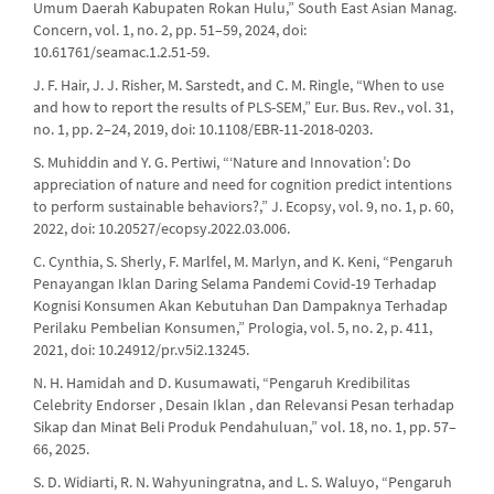
Umum Daerah Kabupaten Rokan Hulu,” South East Asian Manag.
Concern, vol. 1, no. 2, pp. 51–59, 2024, doi:
10.61761/seamac.1.2.51-59.
J. F. Hair, J. J. Risher, M. Sarstedt, and C. M. Ringle, “When to use
and how to report the results of PLS-SEM,” Eur. Bus. Rev., vol. 31,
no. 1, pp. 2–24, 2019, doi: 10.1108/EBR-11-2018-0203.
S. Muhiddin and Y. G. Pertiwi, “‘Nature and Innovation’: Do
appreciation of nature and need for cognition predict intentions
to perform sustainable behaviors?,” J. Ecopsy, vol. 9, no. 1, p. 60,
2022, doi: 10.20527/ecopsy.2022.03.006.
C. Cynthia, S. Sherly, F. Marlfel, M. Marlyn, and K. Keni, “Pengaruh
Penayangan Iklan Daring Selama Pandemi Covid-19 Terhadap
Kognisi Konsumen Akan Kebutuhan Dan Dampaknya Terhadap
Perilaku Pembelian Konsumen,” Prologia, vol. 5, no. 2, p. 411,
2021, doi: 10.24912/pr.v5i2.13245.
N. H. Hamidah and D. Kusumawati, “Pengaruh Kredibilitas
Celebrity Endorser , Desain Iklan , dan Relevansi Pesan terhadap
Sikap dan Minat Beli Produk Pendahuluan,” vol. 18, no. 1, pp. 57–
66, 2025.
S. D. Widiarti, R. N. Wahyuningratna, and L. S. Waluyo, “Pengaruh