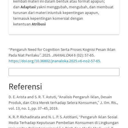
kembali materi ini dalam bentuk atau format apapun;
dan
Adaptasi
yakni menggubah, mengubah, dan membuat
turunan dari materi iniuntuk kepentingan apapun,
termasuk kepentingan komersial dengan
ketentuan
Atribusi
Cara Mengutip
“Pengaruh Need for Cognition Serta Proses Kognisi Pesan Iklan
Pada Niat Perilaku”. 2025.
JNANALOKA
6 (02): 57-65.
https://doi.org/10.36802/jnanaloka.2025.v6-no2-57-65
.
Format Sitasi Lainnya
Referensi
D. E. Arista and S. R. T. Astuti, “Analisis Pengaruh Iklan, Desain
Produk, dan Citra Merek terhadap Selera Konsumen,” J. Ilm. Ris.,
vol. 13, no. 1, pp. 37–45, 2019.
K. R. P. Richadinata and N. L. P. S. Astitiani, “Pengaruh Iklan Sosial
Media Terhadap Keputusan Pembelian Konsumen di Lingkungan