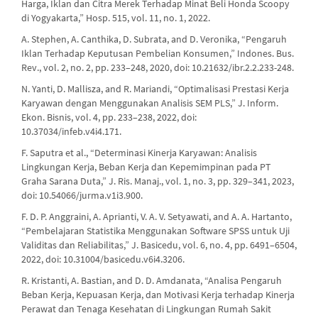
Harga, Iklan dan Citra Merek Terhadap Minat Beli Honda Scoopy
di Yogyakarta,” Hosp. 515, vol. 11, no. 1, 2022.
A. Stephen, A. Canthika, D. Subrata, and D. Veronika, “Pengaruh
Iklan Terhadap Keputusan Pembelian Konsumen,” Indones. Bus.
Rev., vol. 2, no. 2, pp. 233–248, 2020, doi: 10.21632/ibr.2.2.233-248.
N. Yanti, D. Mallisza, and R. Mariandi, “Optimalisasi Prestasi Kerja
Karyawan dengan Menggunakan Analisis SEM PLS,” J. Inform.
Ekon. Bisnis, vol. 4, pp. 233–238, 2022, doi:
10.37034/infeb.v4i4.171.
F. Saputra et al., “Determinasi Kinerja Karyawan: Analisis
Lingkungan Kerja, Beban Kerja dan Kepemimpinan pada PT
Graha Sarana Duta,” J. Ris. Manaj., vol. 1, no. 3, pp. 329–341, 2023,
doi: 10.54066/jurma.v1i3.900.
F. D. P. Anggraini, A. Aprianti, V. A. V. Setyawati, and A. A. Hartanto,
“Pembelajaran Statistika Menggunakan Software SPSS untuk Uji
Validitas dan Reliabilitas,” J. Basicedu, vol. 6, no. 4, pp. 6491–6504,
2022, doi: 10.31004/basicedu.v6i4.3206.
R. Kristanti, A. Bastian, and D. D. Amdanata, “Analisa Pengaruh
Beban Kerja, Kepuasan Kerja, dan Motivasi Kerja terhadap Kinerja
Perawat dan Tenaga Kesehatan di Lingkungan Rumah Sakit