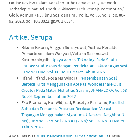
Online Review Dalam Kanal Youtube Female Daily Network
Terhadap Minat Beli Produk Skincare Oleh Remaja Perempuan,”
Glob. Komunika J. Ilmu Sos. dan Ilmu Polit., vol. 6, no. 1, pp. 80–
92, 2023, doi: 10.33822/gk.v6i1.6534.
Artikel Serupa
Bikorin Bikorin, Anggun Sulistyowat, Yoshua Ronaldo
Primartono, Idam Wahyudi, Yuliana Rachmawati
Kusumaningsih,
Upaya Adopsi Teknologi Pada Suatu
Entitas: Studi Kasus dengan Pendekatan Faktor Organisasi
,
JNANALOKA: Vol. 06 No. 01 Maret Tahun 2025
Irfandi Irfandi, Rosa Murwindra,
Pengembangan Soal
Berpikir Kritis Menggunakan Aplikasi Wondershare Quiz
Creator Pada Materi Hidrolisis Garam
,
JNANALOKA: Vol. 03
No. 02 September Tahun 2022
Eko Pramono, Nur Widjiyati, Prasetyo Purnomo,
Prediksi
Suhu dan Frekuensi Prosesor Berdasarkan Variasi
Tegangan Menggunakan Algoritma k-Nearest Neighbor (k-
NN)
,
JNANALOKA: Vol 7 No 01 (2026): Vol. 07 No. 01 Maret
Tahun 2026
Anda juga bisa
Mulai pencarian similarity tingkat lanjut
untuk