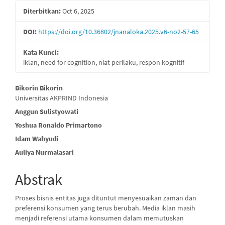
Samping
Diterbitkan:
Oct 6, 2025
Artikel
DOI:
https://doi.org/10.36802/jnanaloka.2025.v6-no2-57-65
Kata Kunci:
iklan, need for cognition, niat perilaku, respon kognitif
Isi
Bikorin Bikorin
Universitas AKPRIND Indonesia
Artikel
Anggun Sulistyowati
Utama
Yoshua Ronaldo Primartono
Idam Wahyudi
Auliya Nurmalasari
Abstrak
Proses bisnis entitas juga dituntut menyesuaikan zaman dan
preferensi konsumen yang terus berubah. Media iklan masih
menjadi referensi utama konsumen dalam memutuskan