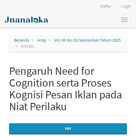
Navigasi
Daftar
Login
Utama
Isi
Toggl
Utama
naviga
Bilah
Samping
Beranda
Arsip
Vol. 06 No. 02 September Tahun 2025
Articles
Pengaruh Need for
Cognition serta Proses
Kognisi Pesan Iklan pada
Niat Perilaku
Bilah
PDF