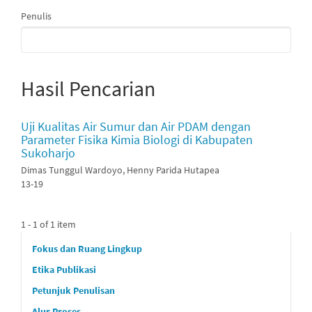
Penulis
Hasil Pencarian
Uji Kualitas Air Sumur dan Air PDAM dengan
Parameter Fisika Kimia Biologi di Kabupaten
Sukoharjo
Dimas Tunggul Wardoyo, Henny Parida Hutapea
13-19
1 - 1 of 1 item
custommenu
Fokus dan Ruang Lingkup
Etika Publikasi
Petunjuk Penulisan
Alur Proses