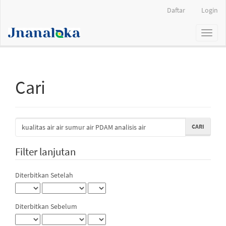
Navigasi
Daftar
Login
Utama
Isi
Toggl
Utama
naviga
Bilah
Samping
Cari
Cari
artikel
untuk
Filter lanjutan
Diterbitkan Setelah
Diterbitkan Sebelum